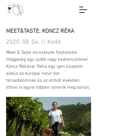
MEET&TASTE: KONCZ RÉKA
2020. 08. 04
. // Kedd
Meet & Taste sorozatunk folytatódik,
mégpedig egy újabb nagy kedvencünkkel
Koncz Rékával. Réka egy igen központi
alakja az európai natúr bor
társadalomnak és az elmúlt években
itthon is egyre többen ismerik meg borait.