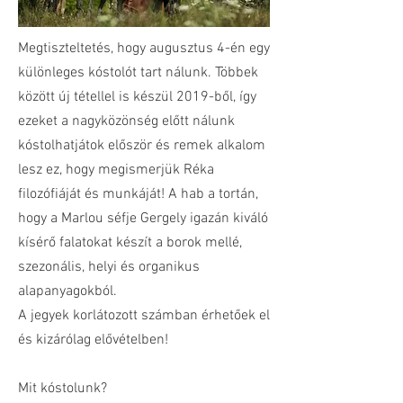
Megtiszteltetés, hogy augusztus 4-én egy
különleges kóstolót tart nálunk. Többek
között új tétellel is készül 2019-ből, így
ezeket a nagyközönség előtt nálunk
kóstolhatjátok először és remek alkalom
lesz ez, hogy megismerjük Réka
filozófiáját és munkáját! A hab a tortán,
hogy a Marlou séfje Gergely igazán kiváló
kísérő falatokat készít a borok mellé,
szezonális, helyi és organikus
alapanyagokból.
A jegyek korlátozott számban érhetőek el
és kizárólag elővételben!
Mit kóstolunk?