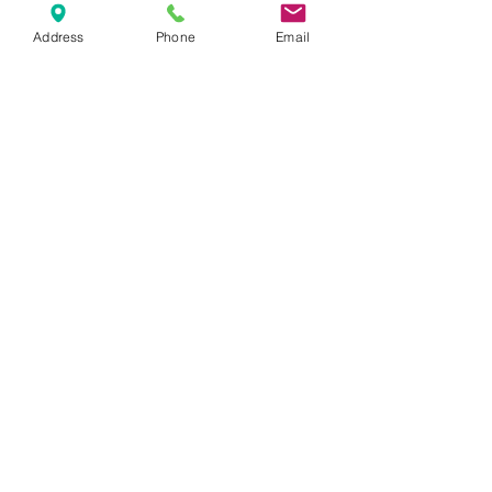
Address
Phone
Email
kedd - csütörtök: 14:00 - 22:00
péntek - szombat: 14:00 - 23:00
vasárnap-hétfő: : zárva
1065 budapest, lázár utca 16.
//
az operánál
maradjunk kapcsolatban
marlouwinebar@gmail.com
+36 1 950 9388